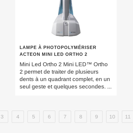
LAMPE À PHOTOPOLYMÉRISER
ACTEON MINI LED ORTHO 2
Mini Led Ortho 2 Mini LED™ Ortho
2 permet de traiter de plusieurs
dents à un quadrant complet, en un
seul geste et quelques secondes. ...
3
4
5
6
7
8
9
10
11