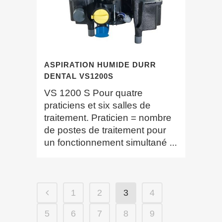
ASPIRATION HUMIDE DURR
DENTAL VS1200S
VS 1200 S Pour quatre
praticiens et six salles de
traitement. Praticien = nombre
de postes de traitement pour
un fonctionnement simultané ...
1
2
3
4
5
6
7
8
9