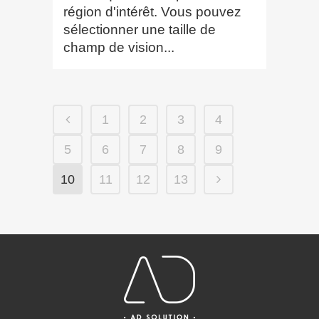
région d'intérêt. Vous pouvez
sélectionner une taille de
champ de vision...
1
2
3
4
5
6
7
8
9
10
11
12
13