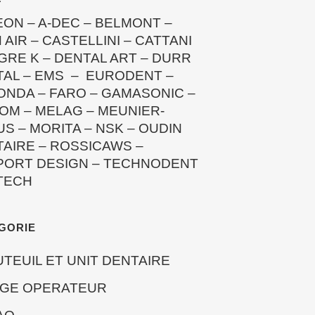
EON
–
A-DEC
–
BELMONT
–
 AIR
–
CASTELLINI
–
CATTANI
GRE K
–
DENTAL ART
–
DURR
TAL
–
EMS
–
EURODENT
–
ONDA
–
FARO
–
GAMASONIC
–
OM
–
MELAG
–
MEUNIER-
US
–
MORITA
–
NSK
–
OUDIN
TAIRE
–
ROSSICAWS
–
PORT DESIGN
–
TECHNODENT
TECH
GORIE
UTEUIL ET UNIT DENTAIRE
EGE OPERATEUR