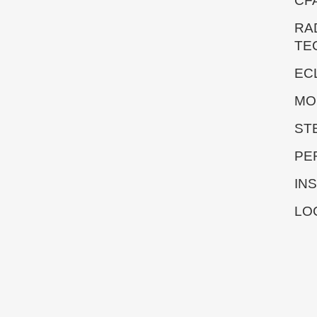
CF
RA
TE
EC
MO
ST
PE
IN
LO