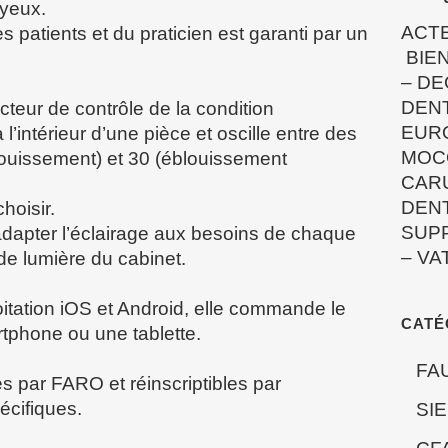
 yeux.
ACT
 patients et du praticien est garanti par un
BIEN
–
DE
DEN
cteur de contrôle de la condition
EUR
l’intérieur d’une pièce et oscille entre des
MOC
louissement) et 30 (éblouissement
CAR
DEN
hoisir.
SUP
adapter l’éclairage aux besoins de chaque
–
VA
de lumière du cabinet.
itation iOS et Android, elle commande le
CATÉ
tphone ou une tablette.
FA
s par FARO et réinscriptibles par
pécifiques.
SI