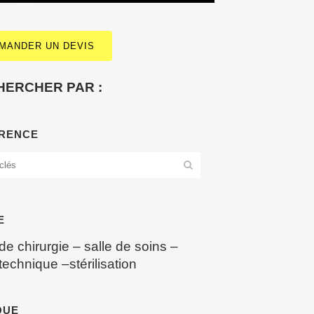
MANDER UN DEVIS
HERCHER PAR :
RENCE
E
 de chirurgie
–
salle de soins
–
 technique
–
stérilisation
QUE