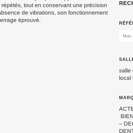
REC
x répétés, tout en conservant une précision
absence de vibrations, son fonctionnement
serrage éprouvé.
RÉFÉ
SALL
salle
local
MAR
ACT
BIEN
–
DE
DEN