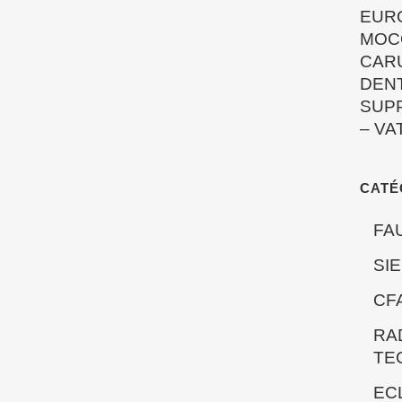
EUR
MOC
CAR
DEN
SUP
–
VA
CATÉ
FA
SI
CF
RA
TE
EC