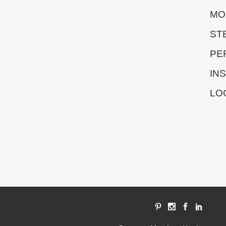
MO
ST
PE
IN
LO