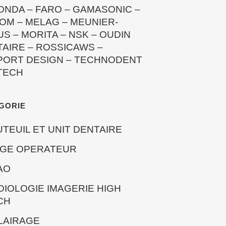
ONDA
–
FARO
–
GAMASONIC
–
OM
–
MELAG
–
MEUNIER-
US
–
MORITA
–
NSK
–
OUDIN
TAIRE
–
ROSSICAWS
–
PORT DESIGN
–
TECHNODENT
TECH
GORIE
UTEUIL ET UNIT DENTAIRE
EGE OPERATEUR
AO
DIOLOGIE IMAGERIE HIGH
CH
LAIRAGE