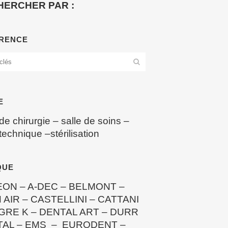
HERCHER PAR :
RENCE
E
 de chirurgie
–
salle de soins
–
 technique
–
stérilisation
QUE
EON
–
A-DEC
–
BELMONT
–
 AIR
–
CASTELLINI
–
CATTANI
GRE K
–
DENTAL ART
–
DURR
TAL
–
EMS
–
EURODENT
–