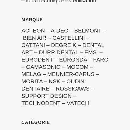
–
local technique
–
stérilisation
MARQUE
ACTEON
–
A-DEC
–
BELMONT
–
BIEN AIR
–
CASTELLINI
–
CATTANI
–
DEGRE K
–
DENTAL
ART
–
DURR DENTAL
–
EMS
–
EURODENT
–
EURONDA
–
FARO
–
GAMASONIC
–
MOCOM
–
MELAG
–
MEUNIER-CARUS
–
MORITA
–
NSK
–
OUDIN
DENTAIRE
–
ROSSICAWS
–
SUPPORT DESIGN
–
TECHNODENT
–
VATECH
CATÉGORIE