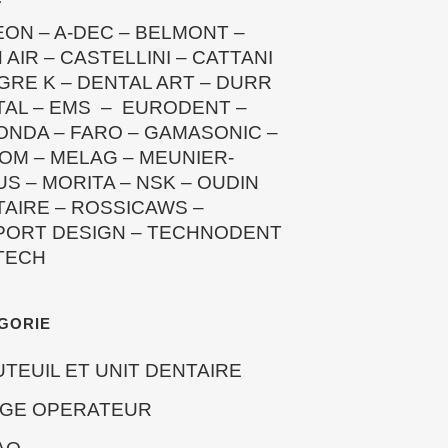
EON
–
A-DEC
–
BELMONT
–
 AIR
–
CASTELLINI
–
CATTANI
GRE K
–
DENTAL ART
–
DURR
TAL
–
EMS
–
EURODENT
–
ONDA
–
FARO
–
GAMASONIC
–
OM
–
MELAG
–
MEUNIER-
US
–
MORITA
–
NSK
–
OUDIN
TAIRE
–
ROSSICAWS
–
PORT DESIGN
–
TECHNODENT
TECH
GORIE
UTEUIL ET UNIT DENTAIRE
EGE OPERATEUR