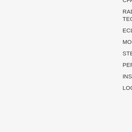
CF
RA
TE
EC
MO
ST
PE
IN
LO