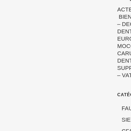
ACT
BIEN
–
DE
DEN
EUR
MOC
CAR
DEN
SUP
–
VA
CATÉ
FA
SI