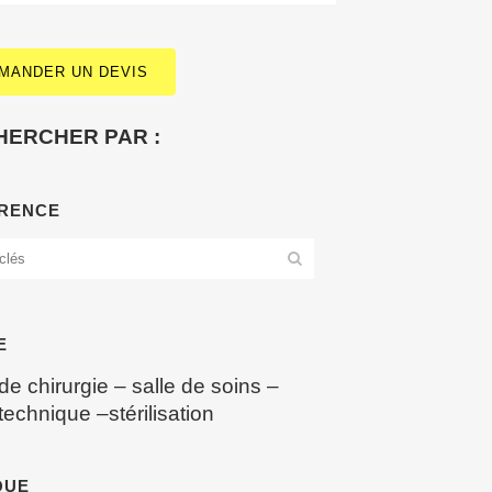
MANDER UN DEVIS
HERCHER PAR :
RENCE
E
 de chirurgie
–
salle de soins
–
 technique
–
stérilisation
QUE