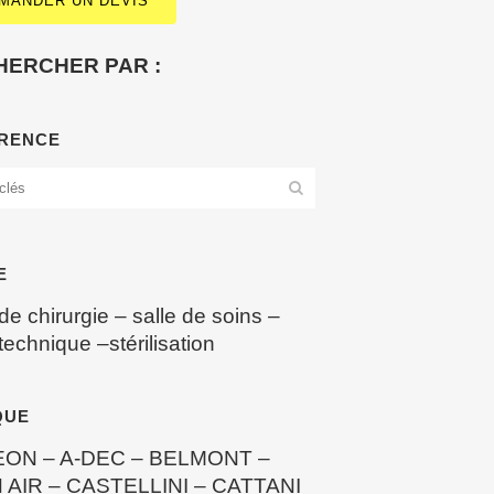
MANDER UN DEVIS
HERCHER PAR :
RENCE
E
 de chirurgie
–
salle de soins
–
 technique
–
stérilisation
QUE
EON
–
A-DEC
–
BELMONT
–
 AIR
–
CASTELLINI
–
CATTANI