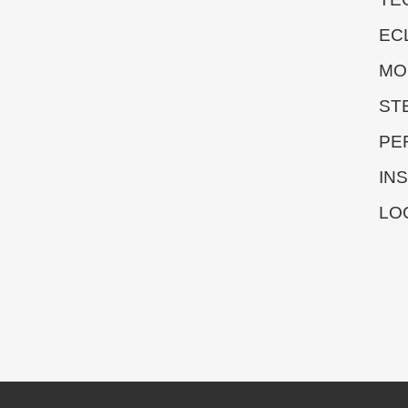
EC
MO
ST
PE
IN
LO