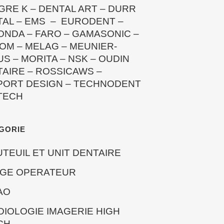
GRE K
–
DENTAL ART
–
DURR
TAL
–
EMS
–
EURODENT
–
ONDA
–
FARO
–
GAMASONIC
–
OM
–
MELAG
–
MEUNIER-
US
–
MORITA
–
NSK
–
OUDIN
TAIRE
–
ROSSICAWS
–
PORT DESIGN
–
TECHNODENT
TECH
GORIE
UTEUIL ET UNIT DENTAIRE
EGE OPERATEUR
AO
DIOLOGIE IMAGERIE HIGH
CH