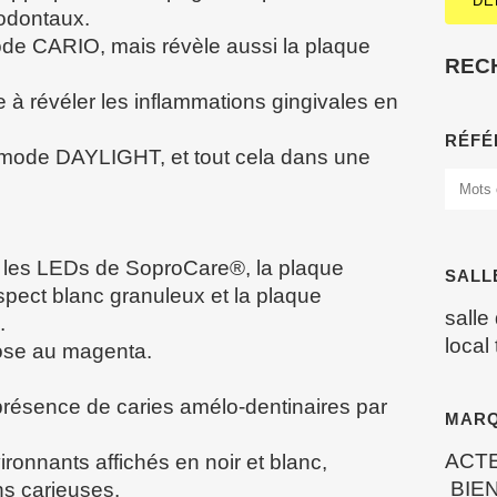
DE
rodontaux.
e CARIO, mais révèle aussi la plaque
REC
 révéler les inflammations gingivales en
RÉFÉ
ode DAYLIGHT, et tout cela dans une
r les LEDs de SoproCare®, la plaque
SALL
spect blanc granuleux et la plaque
salle
.
local
rose au magenta.
résence de caries amélo-dentinaires par
MAR
ACT
vironnants affichés en noir et blanc,
BIEN
ons carieuses.