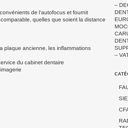
–
DE
DEN
convénients de l’autofocus et fournit
EUR
comparable, quelles que soient la distance
MOC
CAR
DEN
SUP
 la plaque ancienne, les inflammations
–
VA
ervice du cabinet dentaire
’imagerie
CATÉ
FA
SI
CF
RA
TE